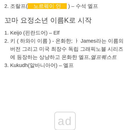
조랄프(
노르웨이 인
) – 수석 엘프
꼬마 요정
소년 이름
K로 시작
Keijo (핀란드어) – Elf
키 (
하와이 이름
) - 온화한; ㅏ
James라는 이름의
버전
그리고 미국 최장수 독립 그래픽노블 시리즈
에 등장하는 상냥하고 온화한 엘프,
엘프퀘스트
Kukudh(알바니아어) – 엘프
ad