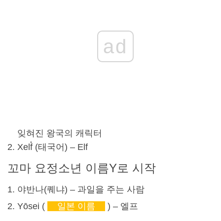
ad
잊혀진 왕국의 캐릭터
Xelf̒ (태국어) – Elf
꼬마 요정
소년 이름
Y로 시작
야반나(
퀘냐
) – 과일을 주는 사람
Yōsei (
일본 이름
) – 엘프