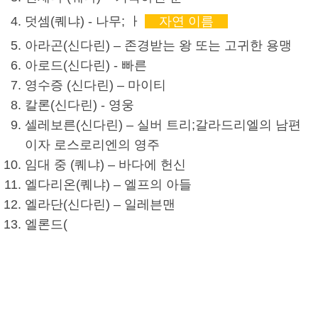
덧셈
(
퀘냐
) - 나무; ㅏ
자연 이름
아라곤
(
신다린
) – 존경받는 왕 또는 고귀한 용맹
아로드(
신다린
) - 빠른
영수증 (
신다린
) – 마이티
칼론(
신다린
) - 영웅
셀레보른(
신다린
) – 실버 트리;
갈라드리엘
의 남편
이자 로스로리엔의 영주
임대 중 (
퀘냐
) – 바다에 헌신
엘다리온(
퀘냐
) – 엘프의 아들
엘라단(
신다린
) – 일레븐맨
엘론드(