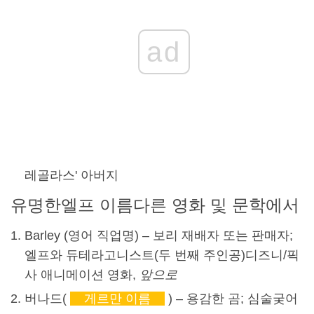
ad
레골라스
' 아버지
유명한
엘프 이름
다른 영화 및 문학에서
Barley (영어 직업명) – 보리 재배자 또는 판매자;
엘프와 듀테라고니스트(두 번째 주인공)
디즈니
/픽
사 애니메이션 영화,
앞으로
버나드(
게르만 이름
) – 용감한 곰; 심술궂어