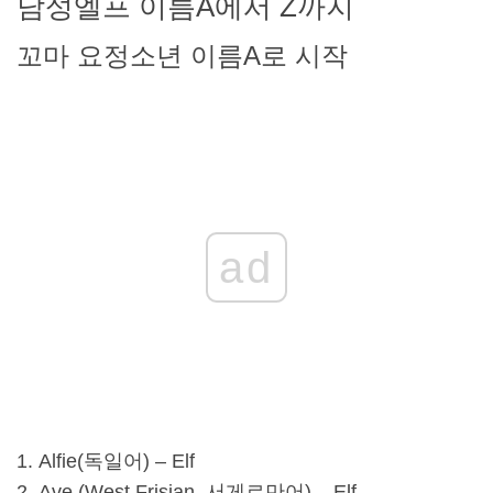
남성
엘프 이름
A에서 Z까지
꼬마 요정
소년 이름
A로 시작
ad
Alfie(독일어) – Elf
Ave (West Frisian, 서게르만어) – Elf