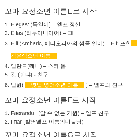
꼬마 요정
소년 이름
E로 시작
Elegast (독일어) – 엘프 정신
Elfas (리투아니아어) – Elf
Ēlifi(Amharic, 에티오피아의 셈족 언어) – Elf; 또한
검은색
소년 이름
엘란드(
퀘냐
) – 스타 돔
강 (
퀘냐
) - 친구
엘윈(
옛날 영어
소년 이름
) – 엘프의 친구
꼬마 요정
소년 이름
F로 시작
Faeranduil (알 수 없는 기원) – 엘프 친구
Fflar (발명
엘프 이름
의미불명)
꼬마 요정
소년 이름
G로 시작