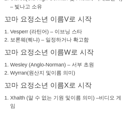
– 빛나고 소유
꼬마 요정
소년 이름
V로 시작
Vesperr (라틴어) – 이브닝 스타
보론웨(
퀘냐
) – 일정하거나 확고함
꼬마 요정
소년 이름
W로 시작
Wesley (Anglo-Norman) – 서부 초원
Wyrran(원산지 및
이름 의미
)
꼬마 요정
소년 이름
X로 시작
Xhalth (알 수 없는 기원 및
이름 의미
) –
비디오 게
임