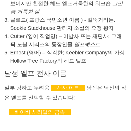
보이지만 친절한 헤드 엘프
거룩한
의 워크숍
그만
큼
거룩한
절
클로드(
프랑스 국민
소년 이름
) - 절뚝거리는;
Sookie Stackhouse 판타지 소설의 요정 왕자
Cutter (영어 직업명) – 이발사 또는 재단사; 그래
픽 노블 시리즈의 등장인물
엘프퀘스트
Ernest (영어) – 심각한; Keebler Company의 가상
Hollow Tree Factory의 헤드 엘프
남성 엘프 전사 이름
일부 강하고 두려움
전사 이름
당신은 당신의 작
은 엘프를 선택할 수 있습니다:
베이비 시리얼의 금속