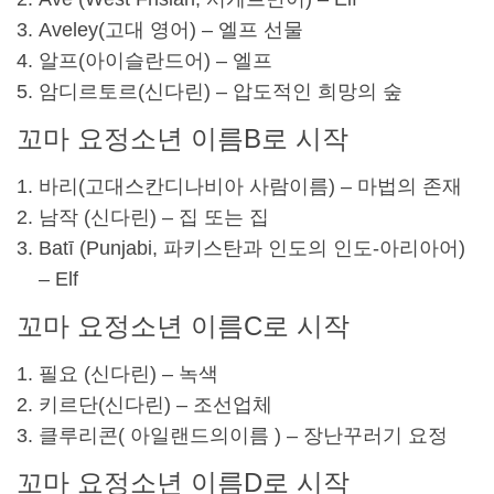
Aveley(고대 영어) – 엘프 선물
알프(아이슬란드어) – 엘프
암디르토르(
신다린
) – 압도적인 희망의 숲
꼬마 요정
소년 이름
B로 시작
바리(고대
스칸디나비아 사람
이름) – 마법의 존재
남작 (
신다린
) – 집 또는 집
Batī (Punjabi, 파키스탄과 인도의 인도-아리아어)
– Elf
꼬마 요정
소년 이름
C로 시작
필요 (
신다린
) – 녹색
키르단
(
신다린
) – 조선업체
클루리콘(
아일랜드의
이름
) – 장난꾸러기 요정
꼬마 요정
소년 이름
D로 시작