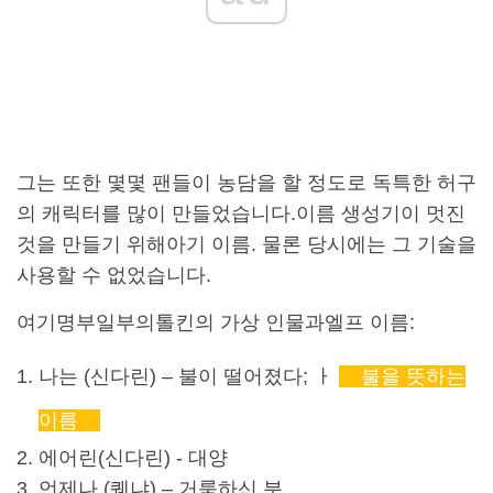
그는 또한 몇몇 팬들이 농담을 할 정도로 독특한 허구
의 캐릭터를 많이 만들었습니다.
이름 생성기
이 멋진
것을 만들기 위해
아기 이름
. 물론 당시에는 그 기술을
사용할 수 없었습니다.
여기
명부
일부의
톨킨
의 가상 인물과
엘프 이름
:
나는 (
신다린
) – 불이 떨어졌다; ㅏ
불을 뜻하는
이름
에어린(
신다린
) - 대양
언제나 (
퀘냐
) – 거룩하신 분