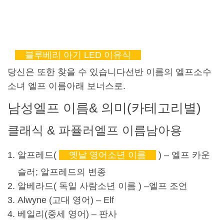
블루베리 아기 LED 이유식
당신은 또한 찾을 수 있습니다
선반 이름의 엘프
소수
소녀 엘프 이름
아래 보너스로.
남성
엘프 이름
& 의미(카테고리별)
클래식 & 파퓰러
엘프 이름
남아용
알프레드(
옛날 영어
소년 이름
) – 엘프 카운
슬러; 알프레드의 변종
알베라드(
독일 사람
소년 이름
) –
엘프 조언
Alwyne (고대 영어) – Elf
베일리(중세 영어) – 판사