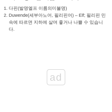
다핀
(발명
엘프 이름
의미불명)
Duwende(세부아노어, 필리핀어) – Elf; 필리핀 민
속에 따르면 지하에 살며 좋거나 나쁠 수 있습니
다.
ad