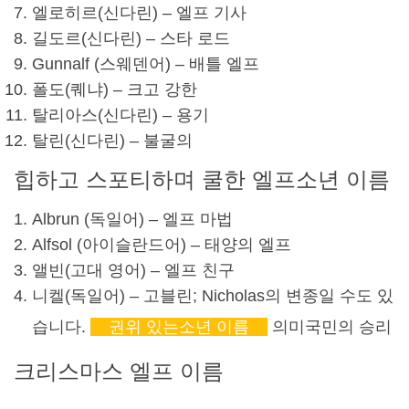
엘로히르(
신다린
) – 엘프 기사
길도르(
신다린
) – 스타 로드
Gunnalf (스웨덴어) – 배틀 엘프
폴도(
퀘냐
) – 크고 강한
탈리아스(
신다린
) – 용기
탈린(
신다린
) – 불굴의
힙하고 스포티하며 쿨한 엘프
소년 이름
Albrun (독일어) – 엘프 마법
Alfsol (아이슬란드어) – 태양의 엘프
앨빈
(고대 영어) – 엘프 친구
니켈(독일어) – 고블린; Nicholas의 변종일 수도 있
습니다.
권위 있는
소년 이름
의미
국민의 승리
크리스마스
엘프 이름