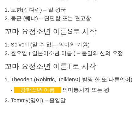
로한(
신다린
) – 말 왕국
둥근 (
퀘냐
) – 단단함 또는 견고함
꼬마 요정
소년 이름
S로 시작
Seiveril (알 수 없는 의미와 기원)
월요일 (
일본어
소년 이름
) – 불멸의 산의 요정
꼬마 요정
소년 이름
T로 시작
Theoden (Rohirric, Tolkien이 발명 한 또 다른
언어)
-
강한
소년 이름
의미
통치자 또는 왕
Tommy(영어) – 줄임말