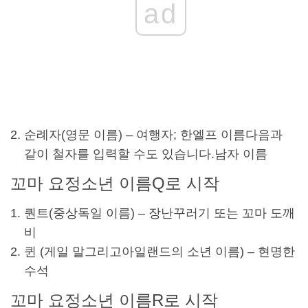
ad
순례자
(영문 이름) – 여행자; 한
엘프 이름
다음과
같이 철자를 입력할 수도 있습니다.
남자 이름
꼬마 요정
소년 이름
Q로 시작
퀀트(중상
독일 이름
) – 장난꾸러기 또는 꼬마 도깨
비
퀸 (
게일 말
그리고
아일랜드의
소년 이름
) – 현명한
수석
꼬마 요정
소년 이름
R로 시작