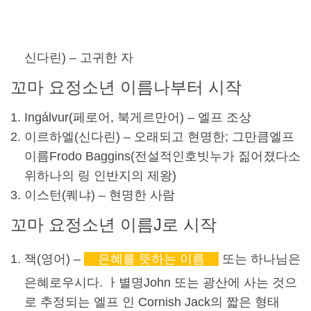
신다린
) – 고귀한 자
꼬마 요정
소년 이름
나부터 시작
Ingálvur(페로어, 북게르만어) – 엘프 조상
이르하엘(
신다린
) – 오래되고 현명한; 그만큼
엘프
이름
Frodo Baggins(전설적인
호빗
누가 짊어졌다
소
위
하나의 링 인
반지의 제왕
)
이스턴(
퀘냐
) – 현명한 사람
꼬마 요정
소년 이름
J로 시작
잭(영어) –
은혜를 뜻하는 이름
또는 하나님은
은혜로우시다. ㅏ
별명
John 또는 광산에 사는 것으
로 추정되는 엘프 인 Cornish Jack의 짧은 형태