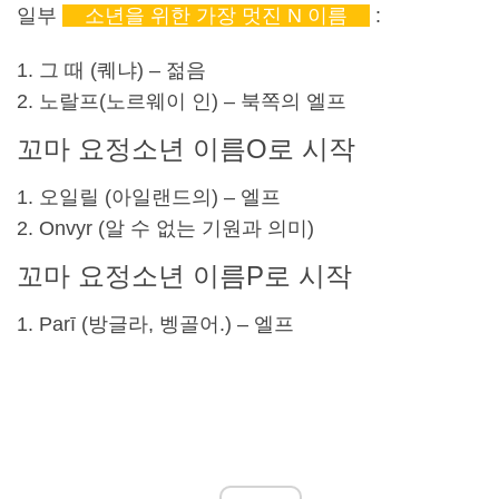
일부
소년을 위한 가장 멋진 N 이름
:
그 때 (
퀘냐
) – 젊음
노랄프(
노르웨이 인
) – 북쪽의 엘프
꼬마 요정
소년 이름
O로 시작
오일릴 (
아일랜드의
) – 엘프
Onvyr (알 수 없는 기원과 의미)
꼬마 요정
소년 이름
P로 시작
Parī (방글라, 벵골어.) – 엘프