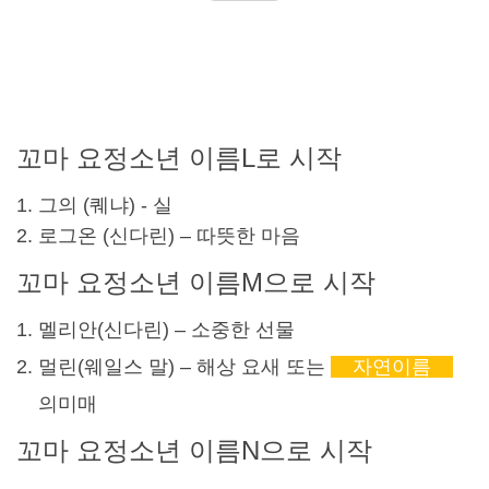
꼬마 요정
소년 이름
L로 시작
그의 (
퀘냐
) - 실
로그온 (
신다린
) – 따뜻한 마음
꼬마 요정
소년 이름
M으로 시작
멜리안(
신다린
) – 소중한 선물
멀린(
웨일스 말
) – 해상 요새 또는
자연
이름
의미
매
꼬마 요정
소년 이름
N으로 시작