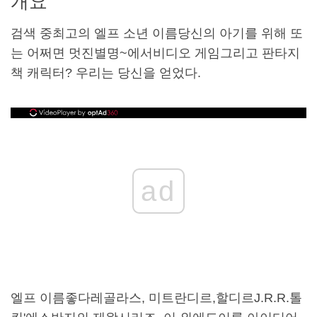
개요
검색 중
최고의 엘프
소년 이름
당신의 아기를 위해 또
는 어쩌면 멋진
별명
~에서
비디오 게임
그리고 판타지
책 캐릭터? 우리는 당신을 얻었다.
ad
엘프 이름
좋다
레골라스
, 미트란디르,
할디르
J.R.R.
톨