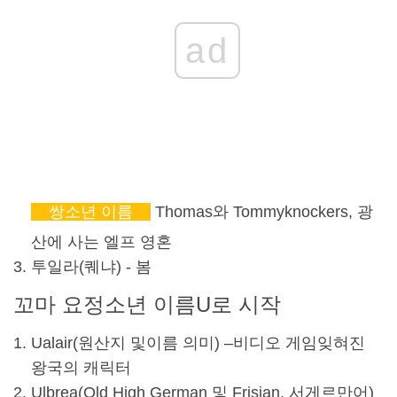
ad
쌍
소년 이름
Thomas와 Tommyknockers, 광
산에 사는 엘프 영혼
투일라(
퀘냐
) - 봄
꼬마 요정
소년 이름
U로 시작
Ualair(원산지 및
이름 의미
) –
비디오 게임
잊혀진
왕국의 캐릭터
Ulbrea(Old High German 및 Frisian, 서게르만어)