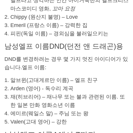
엘프라고 생각하는 인간 아이
거룩한
의 엘프
크리스
마스
코미디 영화,
꼬마 요정
Chippy (원산지 불명) – Love
Emeril (프랑스 이름) – 강력한 집
피핀
(
독일 이름
) – 경외심을 불러일으키는
남성
엘프 이름
DND(던전 앤 드래곤)용
DND를 변경하려는 경우 몇 가지 멋진 아이디어가 있
습니다.
엘프 이름
:
알브윈(고대
게르만 이름
) – 엘프 친구
Arden (영어) - 독수리 계곡
재(히브리어) – 재나무 또는 불과 관련된 이름. 또
한
일본 만화 영화
소년 이름
에미르(
웨일스 말
) – 주님 또는 왕
Valen(고대 영어) – 강한