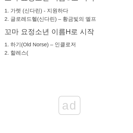
가렛 (
신다린
) - 지원하다
글로레드헬(
신다린
) – 황금빛의 엘프
꼬마 요정
소년 이름
H로 시작
하기(Old Norse) – 인클로저
할레스(
ad