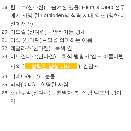
할디르
(
신다린
) – 숨겨진 영웅; Helm 's Deep 전투
에서 사망 한 Lothlórien의 삼림 지대 엘프 (영화 버
전에서만)
이드릴 (
신다린
) – 반짝이는 광채
이실 (
신다린
) –
달을 의미하는 이름
레골라스
(
신다린
) –
녹색 잎
미트란디르(
신다린
) – 회색 방랑자;
엘프 이름
마법
사의 (
강력한 남성 마녀
), 간달프
니에나(
퀘냐
) - 눈물
타라(
퀘냐
) – 현명한 사람
스란두일(
신다린
) – 활발한 봄; 삼림 엘프의 왕이
자