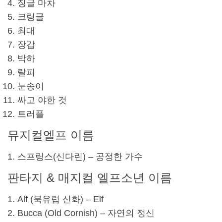
징글 마차
크링글
최대
장갑
박하
랄피
눈송이
싸고 야한 것
트러플
뮤지컬
엘프 이름
스프링스(
신다린
) – 공정한 가수
판타지 & 매지컬 엘프
소년 이름
Alf (북유럽 신화) – Elf
Bucca (Old Cornish) – 자연의 정신