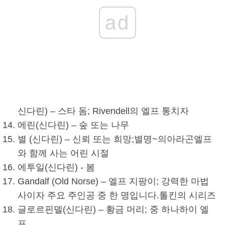
ad
신다린
) – 스타 돔; Rivendell의 엘프 통치자
에린(
신다린
) – 숲 또는 나무
별 (
신다린
) – 신뢰 또는 희망;
별명
~의
아라곤
엘프
와 함께 사는 어린 시절
에투일(
신다린
) - 봄
Gandalf (Old Norse) – 엘프 지팡이; 강력한 마법
사이자 주요 주인공 중 한 명입니다.
톨킨
의 시리즈
글로르핀델(
신다린
) – 황금 머리; 중 하나
하이 엘
프